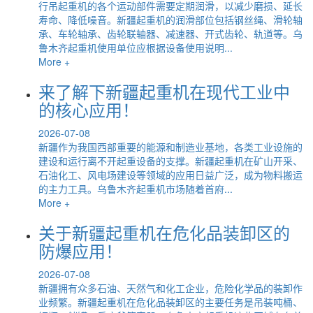
行吊起重机的各个运动部件需要定期润滑，以减少磨损、延长
寿命、降低噪音。新疆起重机的润滑部位包括钢丝绳、滑轮轴
承、车轮轴承、齿轮联轴器、减速器、开式齿轮、轨道等。乌
鲁木齐起重机使用单位应根据设备使用说明...
More +
来了解下新疆起重机在现代工业中
的核心应用！
2026-07-08
新疆作为我国西部重要的能源和制造业基地，各类工业设施的
建设和运行离不开起重设备的支撑。新疆起重机在矿山开采、
石油化工、风电场建设等领域的应用日益广泛，成为物料搬运
的主力工具。乌鲁木齐起重机市场随着首府...
More +
关于新疆起重机在危化品装卸区的
防爆应用！
2026-07-08
新疆拥有众多石油、天然气和化工企业，危险化学品的装卸作
业频繁。新疆起重机在危化品装卸区的主要任务是吊装吨桶、