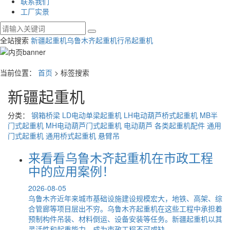
联系我们
工厂实景
全站搜索
新疆起重机
乌鲁木齐起重机
行吊起重机
当前位置：
首页
> 标签搜索
新疆起重机
分类：
钢箱桥梁
LD电动单梁起重机
LH电动葫芦桥式起重机
MB半
门式起重机
MH电动葫芦门式起重机
电动葫芦
各类起重机配件
通用
门式起重机
通用桥式起重机
悬臂吊
来看看乌鲁木齐起重机在市政工程
中的应用案例！
2026-08-05
乌鲁木齐近年来城市基础设施建设规模宏大，地铁、高架、综
合管廊等项目层出不穷。乌鲁木齐起重机在这些工程中承担着
预制构件吊装、材料倒运、设备安装等任务。新疆起重机以其
灵活性和起重能力，成为市政工程不可或缺...