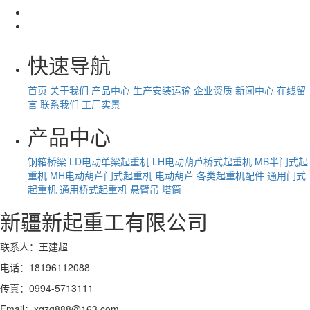
快速导航
首页
关于我们
产品中心
生产安装运输
企业资质
新闻中心
在线留
言
联系我们
工厂实景
产品中心
钢箱桥梁
LD电动单梁起重机
LH电动葫芦桥式起重机
MB半门式起
重机
MH电动葫芦门式起重机
电动葫芦
各类起重机配件
通用门式
起重机
通用桥式起重机
悬臂吊
塔筒
新疆新起重工有限公司
联系人：王建超
电话：18196112088
传真：0994-5713111
Email：xqzg888@163.com