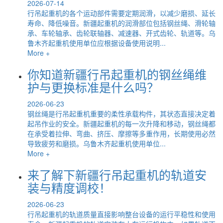
2026-07-14
行吊起重机的各个运动部件需要定期润滑，以减少磨损、延长
寿命、降低噪音。新疆起重机的润滑部位包括钢丝绳、滑轮轴
承、车轮轴承、齿轮联轴器、减速器、开式齿轮、轨道等。乌
鲁木齐起重机使用单位应根据设备使用说明...
More +
你知道新疆行吊起重机的钢丝绳维
护与更换标准是什么吗？
2026-06-23
钢丝绳是行吊起重机重要的柔性承载构件，其状态直接决定着
起吊作业的安全。新疆起重机的每一次升降和移动，钢丝绳都
在承受着拉伸、弯曲、挤压、摩擦等多重作用，长期使用必然
导致疲劳和磨损。乌鲁木齐起重机使用单位...
More +
来了解下新疆行吊起重机的轨道安
装与精度调校！
2026-06-23
行吊起重机的轨道质量直接影响整台设备的运行平稳性和使用