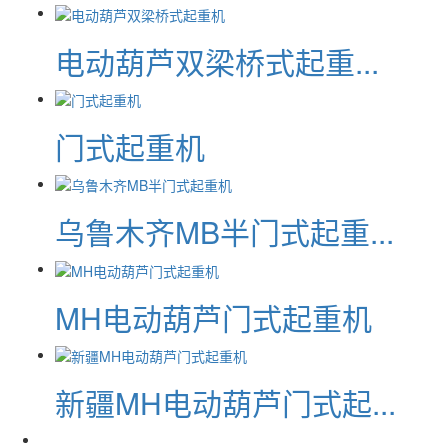
电动葫芦双梁桥式起重...
门式起重机
乌鲁木齐MB半门式起重...
MH电动葫芦门式起重机
新疆MH电动葫芦门式起...