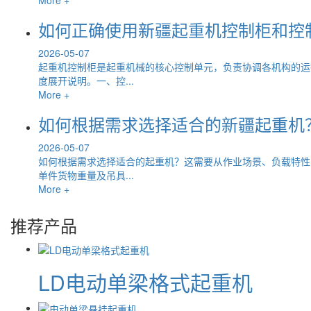
如何正确使用新疆起重机控制柜和控
2026-05-07
起重机控制柜是起重机械的核心控制单元，负责协调各机构的运
度展开说明。一、控...
More +
如何根据需求选择适合的新疆起重机
2026-05-07
如何根据需求选择适合的起重机？这需要从作业场景、负载特性
单件货物重量及吊具...
More +
推荐产品
LD电动单梁格式起重机