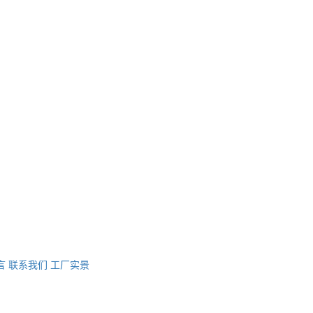
言
联系我们
工厂实景