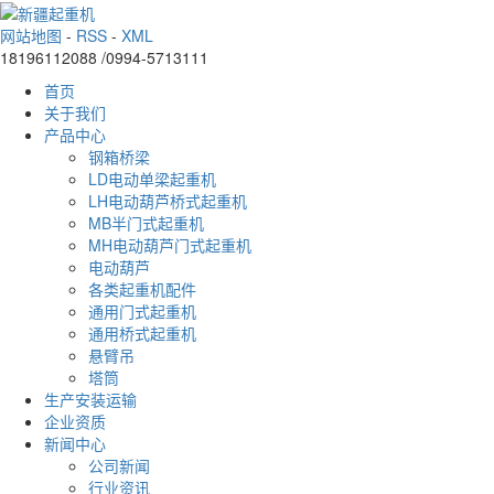
网站地图
-
RSS
-
XML
18196112088 /0994-5713111
首页
关于我们
产品中心
钢箱桥梁
LD电动单梁起重机
LH电动葫芦桥式起重机
MB半门式起重机
MH电动葫芦门式起重机
电动葫芦
各类起重机配件
通用门式起重机
通用桥式起重机
悬臂吊
塔筒
生产安装运输
企业资质
新闻中心
公司新闻
行业资讯