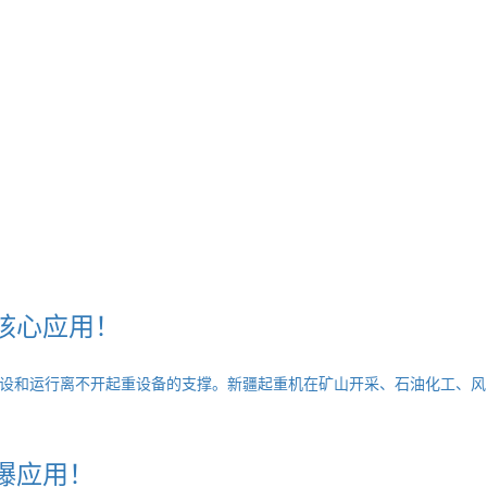
核心应用！
设和运行离不开起重设备的支撑。新疆起重机在矿山开采、石油化工、风
爆应用！