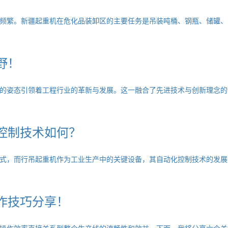
频繁。新疆起重机在危化品装卸区的主要任务是吊装吨桶、钢瓶、储罐、
野！
的姿态引领着工程行业的革新与发展。这一融合了先进技术与创新理念的
控制技术如何？
式，而行吊起重机作为工业生产中的关键设备，其自动化控制技术的发展
作技巧分享！
操作效率直接关系到整个生产线的流畅性和效益。下面，我将分享六个关