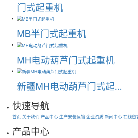
门式起重机
MB半门式起重机
MH电动葫芦门式起重机
新疆MH电动葫芦门式起...
快速导航
首页
关于我们
产品中心
生产安装运输
企业资质
新闻中心
在线留
产品中心