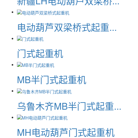
新疆LH电动葫芦双梁桥...
电动葫芦双梁桥式起重...
门式起重机
MB半门式起重机
乌鲁木齐MB半门式起重...
MH电动葫芦门式起重机