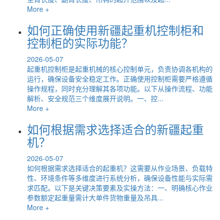
More +
如何正确使用新疆起重机控制柜和
控制柜的实际功能？
2026-05-07
起重机控制柜是起重机械的核心控制单元，负责协调各机构的
运行，确保设备安全稳定工作。正确使用控制柜需要严格遵循
操作规程，同时充分理解其各项功能。以下从操作流程、功能
解析、安全规范三个维度展开说明。一、控...
More +
如何根据需求选择适合的新疆起重
机？
2026-05-07
如何根据需求选择适合的起重机？这需要从作业场景、负载特
性、环境条件等多维度进行系统分析，确保设备性能与实际需
求匹配。以下是关键决策要素及实操方法：一、明确核心作业
参数额定起重量需计大单件货物重量及吊具...
More +