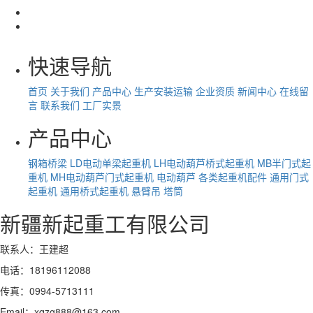
快速导航
首页
关于我们
产品中心
生产安装运输
企业资质
新闻中心
在线留
言
联系我们
工厂实景
产品中心
钢箱桥梁
LD电动单梁起重机
LH电动葫芦桥式起重机
MB半门式起
重机
MH电动葫芦门式起重机
电动葫芦
各类起重机配件
通用门式
起重机
通用桥式起重机
悬臂吊
塔筒
新疆新起重工有限公司
联系人：王建超
电话：18196112088
传真：0994-5713111
Email：xqzg888@163.com