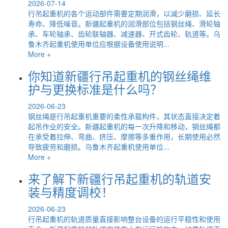
2026-07-14
行吊起重机的各个运动部件需要定期润滑，以减少磨损、延长
寿命、降低噪音。新疆起重机的润滑部位包括钢丝绳、滑轮轴
承、车轮轴承、齿轮联轴器、减速器、开式齿轮、轨道等。乌
鲁木齐起重机使用单位应根据设备使用说明...
More +
你知道新疆行吊起重机的钢丝绳维
护与更换标准是什么吗？
2026-06-23
钢丝绳是行吊起重机重要的柔性承载构件，其状态直接决定着
起吊作业的安全。新疆起重机的每一次升降和移动，钢丝绳都
在承受着拉伸、弯曲、挤压、摩擦等多重作用，长期使用必然
导致疲劳和磨损。乌鲁木齐起重机使用单位...
More +
来了解下新疆行吊起重机的轨道安
装与精度调校！
2026-06-23
行吊起重机的轨道质量直接影响整台设备的运行平稳性和使用