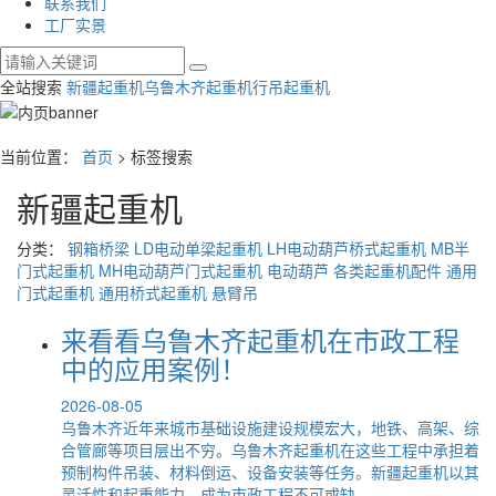
联系我们
工厂实景
全站搜索
新疆起重机
乌鲁木齐起重机
行吊起重机
当前位置：
首页
> 标签搜索
新疆起重机
分类：
钢箱桥梁
LD电动单梁起重机
LH电动葫芦桥式起重机
MB半
门式起重机
MH电动葫芦门式起重机
电动葫芦
各类起重机配件
通用
门式起重机
通用桥式起重机
悬臂吊
来看看乌鲁木齐起重机在市政工程
中的应用案例！
2026-08-05
乌鲁木齐近年来城市基础设施建设规模宏大，地铁、高架、综
合管廊等项目层出不穷。乌鲁木齐起重机在这些工程中承担着
预制构件吊装、材料倒运、设备安装等任务。新疆起重机以其
灵活性和起重能力，成为市政工程不可或缺...