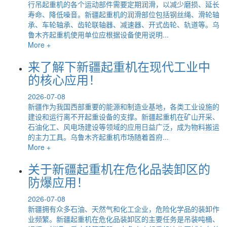
行吊起重机的各个运动部件需要定期润滑，以减少磨损、延长
寿命、降低噪音。新疆起重机的润滑部位包括钢丝绳、滑轮轴
承、车轮轴承、齿轮联轴器、减速器、开式齿轮、轨道等。乌
鲁木齐起重机使用单位应根据设备使用说明...
More +
来了解下新疆起重机在现代工业中
的核心应用！
2026-07-08
新疆作为我国西部重要的能源和制造业基地，各类工业设施的
建设和运行离不开起重设备的支撑。新疆起重机在矿山开采、
石油化工、风电场建设等领域的应用日益广泛，成为物料搬运
的主力工具。乌鲁木齐起重机市场随着首府...
More +
关于新疆起重机在危化品装卸区的
防爆应用！
2026-07-08
新疆拥有众多石油、天然气和化工企业，危险化学品的装卸作
业频繁。新疆起重机在危化品装卸区的主要任务是吊装吨桶、