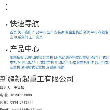
快速导航
首页
关于我们
产品中心
生产安装运输
企业资质
新闻中心
在线留
言
联系我们
工厂实景
产品中心
钢箱桥梁
LD电动单梁起重机
LH电动葫芦桥式起重机
MB半门式起
重机
MH电动葫芦门式起重机
电动葫芦
各类起重机配件
通用门式
起重机
通用桥式起重机
悬臂吊
塔筒
新疆新起重工有限公司
联系人：王建超
电话：18196112088
传真：0994-5713111
Email：xqzg888@163.com