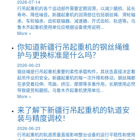
2026-07-14
行吊起重机的各个运动部件需要定期润滑，以减少磨损、延长
寿命、降低噪音。新疆起重机的润滑部位包括钢丝绳、滑轮轴
承、车轮轴承、齿轮联轴器、减速器、开式齿轮、轨道等。乌
鲁木齐起重机使用单位应根据设备使用说明...
More +
你知道新疆行吊起重机的钢丝绳维
护与更换标准是什么吗？
2026-06-23
钢丝绳是行吊起重机重要的柔性承载构件，其状态直接决定着
起吊作业的安全。新疆起重机的每一次升降和移动，钢丝绳都
在承受着拉伸、弯曲、挤压、摩擦等多重作用，长期使用必然
导致疲劳和磨损。乌鲁木齐起重机使用单位...
More +
来了解下新疆行吊起重机的轨道安
装与精度调校！
2026-06-23
行吊起重机的轨道质量直接影响整台设备的运行平稳性和使用