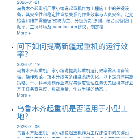
2026-01-21
乌鲁木齐起重机厂家小编说起重机作为工程施工中的关键设
备，其安全性和稳定性直接关系到作业效率与人员安全。定期
检查和维护需遵循“预防为主、分级负责”原则，结合设备使用
频率、工况环境及manufacturer建议，制定覆...
More +
问下如何提高新疆起重机的运行效
率？
2026-01-19
乌鲁木齐起重机厂家小编说提高起重机运行效率需从设备管
理、操作规范、技术升级等多维度系统优化，以下是具体实施
策略：一、科学规划作业流程与调度管理任务优先级排序建立
基于任务紧急度、负载重量、作业半径的动态...
More +
乌鲁木齐起重机是否适用于小型工
地？
2026-01-06
乌鲁木齐起重机厂家小编说起重机作为工程建设中的关键设