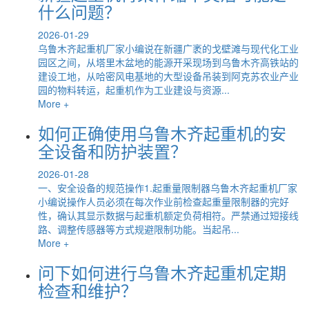
什么问题？
2026-01-29
乌鲁木齐起重机厂家小编说在新疆广袤的戈壁滩与现代化工业
园区之间，从塔里木盆地的能源开采现场到乌鲁木齐高铁站的
建设工地，从哈密风电基地的大型设备吊装到阿克苏农业产业
园的物料转运，起重机作为工业建设与资源...
More +
如何正确使用乌鲁木齐起重机的安
全设备和防护装置？
2026-01-28
一、安全设备的规范操作1.起重量限制器乌鲁木齐起重机厂家
小编说操作人员必须在每次作业前检查起重量限制器的完好
性，确认其显示数据与起重机额定负荷相符。严禁通过短接线
路、调整传感器等方式规避限制功能。当起吊...
More +
问下如何进行乌鲁木齐起重机定期
检查和维护？