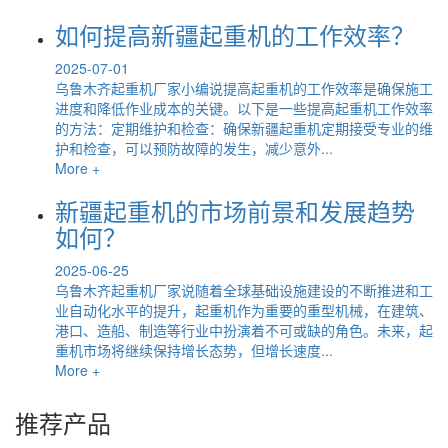
如何提高新疆起重机的工作效率？
2025-07-01
乌鲁木齐起重机厂家小编说提高起重机的工作效率是确保施工
进度和降低作业成本的关键。以下是一些提高起重机工作效率
的方法：定期维护和检查：确保新疆起重机定期接受专业的维
护和检查，可以预防故障的发生，减少意外...
More +
新疆起重机的市场前景和发展趋势
如何？
2025-06-25
乌鲁木齐起重机厂家说随着全球基础设施建设的不断推进和工
业自动化水平的提升，起重机作为重要的重型机械，在建筑、
港口、造船、制造等行业中扮演着不可或缺的角色。未来，起
重机市场将继续保持增长态势，但增长速度...
More +
推荐产品