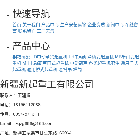
快速导航
首页
关于我们
产品中心
生产安装运输
企业资质
新闻中心
在线留
言
联系我们
工厂实景
产品中心
钢箱桥梁
LD电动单梁起重机
LH电动葫芦桥式起重机
MB半门式起
重机
MH电动葫芦门式起重机
电动葫芦
各类起重机配件
通用门式
起重机
通用桥式起重机
悬臂吊
塔筒
新疆新起重工有限公司
联系人：王建超
电话：18196112088
传真：0994-5713111
Email：xqzg888@163.com
厂址：新疆五家渠市甘莫东路1669号