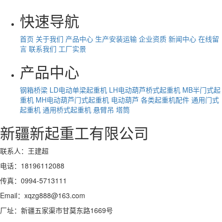
快速导航
首页
关于我们
产品中心
生产安装运输
企业资质
新闻中心
在线留
言
联系我们
工厂实景
产品中心
钢箱桥梁
LD电动单梁起重机
LH电动葫芦桥式起重机
MB半门式起
重机
MH电动葫芦门式起重机
电动葫芦
各类起重机配件
通用门式
起重机
通用桥式起重机
悬臂吊
塔筒
新疆新起重工有限公司
联系人：王建超
电话：18196112088
传真：0994-5713111
Email：xqzg888@163.com
厂址：新疆五家渠市甘莫东路1669号