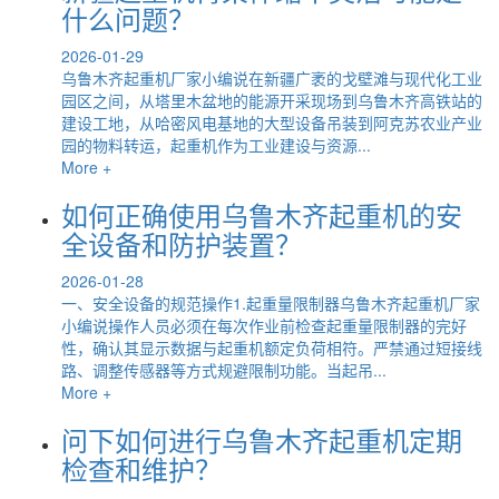
什么问题？
2026-01-29
乌鲁木齐起重机厂家小编说在新疆广袤的戈壁滩与现代化工业
园区之间，从塔里木盆地的能源开采现场到乌鲁木齐高铁站的
建设工地，从哈密风电基地的大型设备吊装到阿克苏农业产业
园的物料转运，起重机作为工业建设与资源...
More +
如何正确使用乌鲁木齐起重机的安
全设备和防护装置？
2026-01-28
一、安全设备的规范操作1.起重量限制器乌鲁木齐起重机厂家
小编说操作人员必须在每次作业前检查起重量限制器的完好
性，确认其显示数据与起重机额定负荷相符。严禁通过短接线
路、调整传感器等方式规避限制功能。当起吊...
More +
问下如何进行乌鲁木齐起重机定期
检查和维护？