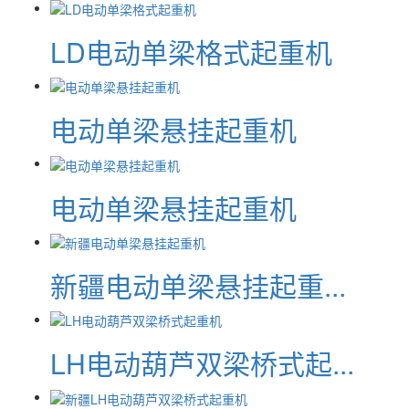
LD电动单梁格式起重机
电动单梁悬挂起重机
电动单梁悬挂起重机
新疆电动单梁悬挂起重...
LH电动葫芦双梁桥式起...