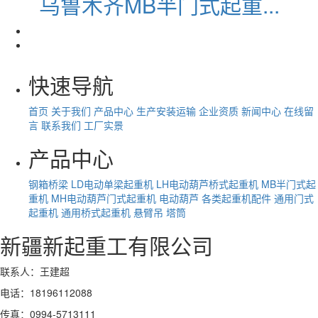
乌鲁木齐MB半门式起重...
快速导航
首页
关于我们
产品中心
生产安装运输
企业资质
新闻中心
在线留
言
联系我们
工厂实景
产品中心
钢箱桥梁
LD电动单梁起重机
LH电动葫芦桥式起重机
MB半门式起
重机
MH电动葫芦门式起重机
电动葫芦
各类起重机配件
通用门式
起重机
通用桥式起重机
悬臂吊
塔筒
新疆新起重工有限公司
联系人：王建超
电话：18196112088
传真：0994-5713111