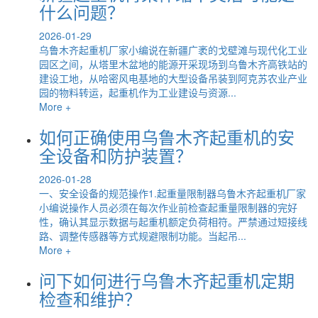
什么问题？
2026-01-29
乌鲁木齐起重机厂家小编说在新疆广袤的戈壁滩与现代化工业
园区之间，从塔里木盆地的能源开采现场到乌鲁木齐高铁站的
建设工地，从哈密风电基地的大型设备吊装到阿克苏农业产业
园的物料转运，起重机作为工业建设与资源...
More +
如何正确使用乌鲁木齐起重机的安
全设备和防护装置？
2026-01-28
一、安全设备的规范操作1.起重量限制器乌鲁木齐起重机厂家
小编说操作人员必须在每次作业前检查起重量限制器的完好
性，确认其显示数据与起重机额定负荷相符。严禁通过短接线
路、调整传感器等方式规避限制功能。当起吊...
More +
问下如何进行乌鲁木齐起重机定期
检查和维护？