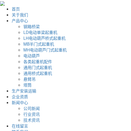
首页
关于我们
产品中心
钢箱桥梁
LD电动单梁起重机
LH电动葫芦桥式起重机
MB半门式起重机
MH电动葫芦门式起重机
电动葫芦
各类起重机配件
通用门式起重机
通用桥式起重机
悬臂吊
塔筒
生产安装运输
企业资质
新闻中心
公司新闻
行业资讯
技术资讯
在线留言