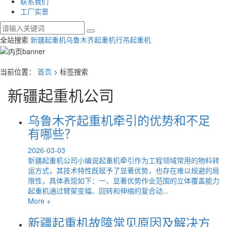
联系我们
工厂实景
全站搜索
新疆起重机
乌鲁木齐起重机
行吊起重机
当前位置：
首页
> 标签搜索
新疆起重机公司
乌鲁木齐起重机牵引的优势和不足
有哪些？
2026-03-03
新疆起重机公司小编说起重机牵引作为工程领域常用的物料转
运方式，其技术特性既赋予了显著优势，也存在难以规避的局
限性，具体表现如下：一、显著优势作业范围的立体覆盖能力
起重机通过臂架变幅、回转和伸缩的复合动...
More +
新疆起重机故障常见原因及解决方