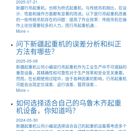
2025-07-21
新疆行吊起重机，也称为桥式起重机，与传统吊机相比，在设
计、性能和操作方面都有显著的改进。以下是行吊起重机改善
的一些传统吊机存在的问题：提高了作业效率：传统吊机在操
作上往往需要较多的人力，而行吊起重机通...
More +
问下新疆起重机的误差分析和纠正
方法有哪些？
2025-05-08
新疆起重机公司小编说行吊起重机作为工业生产中不可或缺的
重型设备，其精确性和可靠性对于生产效率和安全至关重要。
然而，在长期使用过程中，由于各种因素的影响，行吊起重机
可能会出现定位误差、运行误差、载荷误差...
More +
如何选择适合自己的乌鲁木齐起重
机设备，你知道吗？
2024-05-30
新疆起重机公司小编说选择适合自己的起重机设备需考虑多个