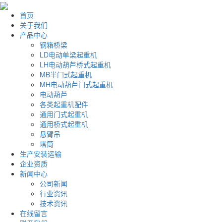
首页
关于我们
产品中心
钢箱桥梁
LD电动单梁起重机
LH电动葫芦桥式起重机
MB半门式起重机
MH电动葫芦门式起重机
电动葫芦
各类起重机配件
通用门式起重机
通用桥式起重机
悬臂吊
塔筒
生产安装运输
企业资质
新闻中心
公司新闻
行业资讯
技术资讯
在线留言