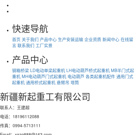
快速导航
首页
关于我们
产品中心
生产安装运输
企业资质
新闻中心
在线留
言
联系我们
工厂实景
产品中心
钢箱桥梁
LD电动单梁起重机
LH电动葫芦桥式起重机
MB半门式起
重机
MH电动葫芦门式起重机
电动葫芦
各类起重机配件
通用门式
起重机
通用桥式起重机
悬臂吊
塔筒
新疆新起重工有限公司
联系人：王建超
电话：18196112088
传真：0994-5713111
Email：xqzg888@163.com