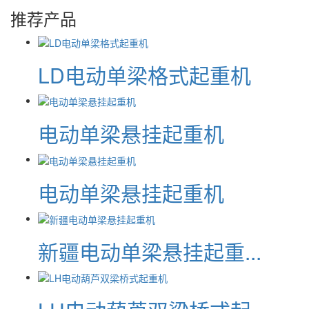
推荐产品
LD电动单梁格式起重机
电动单梁悬挂起重机
电动单梁悬挂起重机
新疆电动单梁悬挂起重...