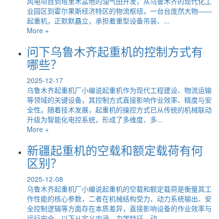
风电项目到塔里木盆地的油气田开发，从乌鲁木齐的现代化工
业园区到霍尔果斯经济特区的物流枢纽，一台台庞然大物——
起重机，正默默矗立，承担着重型设备吊装、...
More +
问下乌鲁木齐起重机的控制方式有
哪些？
2025-12-17
乌鲁木齐起重机厂小编说起重机作为现代工程建设、物流运输
等领域的关键设备，其控制方式直接影响作业效率、精度与安
全性。随着技术发展，起重机的操控方式已从传统的机械联动
升级为智能化电控系统，形成了多维度、多...
More +
新疆起重机的空载和额定载荷有何
区别？
2025-12-08
乌鲁木齐起重机厂小编说起重机的空载和额定载荷是衡量其工
作性能的核心参数，二者在机械结构受力、动力系统输出、安
全控制逻辑等方面存在本质差异，直接影响设备的作业效率与
运行安全。以下从定义内涵、力学特征、动...