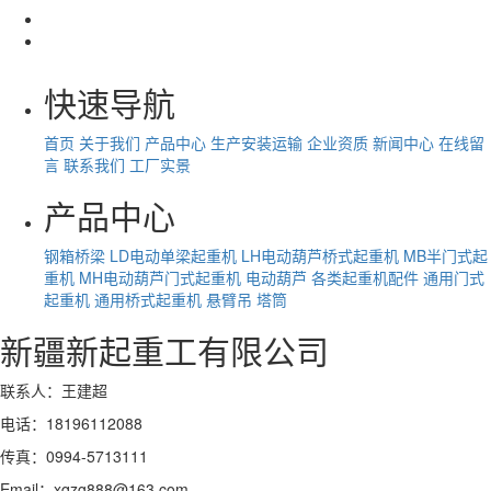
快速导航
首页
关于我们
产品中心
生产安装运输
企业资质
新闻中心
在线留
言
联系我们
工厂实景
产品中心
钢箱桥梁
LD电动单梁起重机
LH电动葫芦桥式起重机
MB半门式起
重机
MH电动葫芦门式起重机
电动葫芦
各类起重机配件
通用门式
起重机
通用桥式起重机
悬臂吊
塔筒
新疆新起重工有限公司
联系人：王建超
电话：18196112088
传真：0994-5713111
Email：xqzg888@163.com