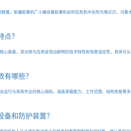
到协同救援，新疆起重机厂小编说看起重机如何在危机中化险为夷近日，乌
特点？
核心装备，其功效与应用呈现出鲜明的技术特性和场景适应性，具体可从
数有哪些？
全运行与高效作业的核心指标，涵盖承载能力、工作范围、结构性能等多
设备和防护装置？
小编说操作人员必须在每次作业前检查起重量限制器的完好性，确认其显