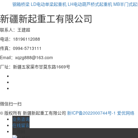
钢箱桥梁
LD电动单梁起重机
LH电动葫芦桥式起重机
MB半门式起
新疆新起重工有限公司
联系人：王建超
电话：18196112088
传真：0994-5713111
Email：xqzg888@163.com
厂址：新疆五家渠市甘莫东路1669号
微信扫一扫
© 版权所有 新疆新起重工有限公司
新ICP备2022000744号-1
爱优网络
业务咨询
在线留言
二维码