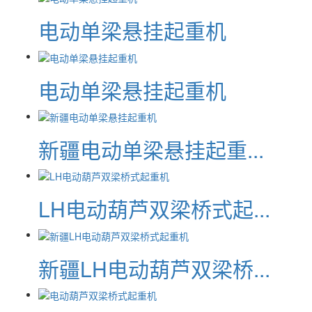
电动单梁悬挂起重机
电动单梁悬挂起重机
新疆电动单梁悬挂起重...
LH电动葫芦双梁桥式起...
新疆LH电动葫芦双梁桥...