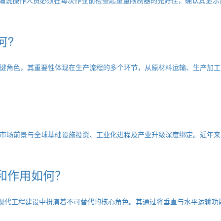
何?
键角色，其重要性体现在生产流程的多个环节，从原材料运输、生产加工
市场前景与全球基础设施投资、工业化进程及产业升级深度绑定。近年来
和作用如何？
在现代工程建设中扮演着不可替代的核心角色。其通过将垂直与水平运输