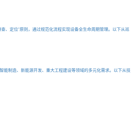
排查、定位”原则，通过规范化流程实现设备全生命周期管理。以下从巡
智能制造、新能源开发、重大工程建设等领域的多元化需求。以下从技