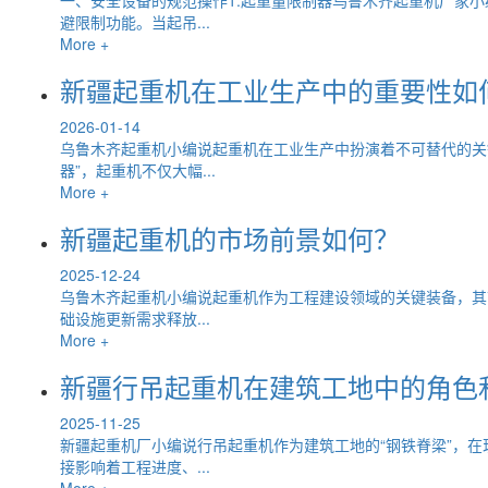
避限制功能。当起吊...
More +
新疆起重机在工业生产中的重要性如
2026-01-14
乌鲁木齐起重机小编说起重机在工业生产中扮演着不可替代的关
器”，起重机不仅大幅...
More +
新疆起重机的市场前景如何？
2025-12-24
乌鲁木齐起重机小编说起重机作为工程建设领域的关键装备，其
础设施更新需求释放...
More +
新疆行吊起重机在建筑工地中的角色
2025-11-25
新疆起重机厂小编说行吊起重机作为建筑工地的“钢铁脊梁”，
接影响着工程进度、...
More +