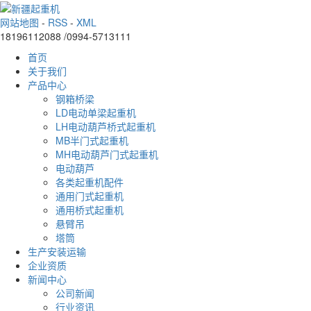
网站地图
-
RSS
-
XML
18196112088 /0994-5713111
首页
关于我们
产品中心
钢箱桥梁
LD电动单梁起重机
LH电动葫芦桥式起重机
MB半门式起重机
MH电动葫芦门式起重机
电动葫芦
各类起重机配件
通用门式起重机
通用桥式起重机
悬臂吊
塔筒
生产安装运输
企业资质
新闻中心
公司新闻
行业资讯