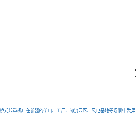
桥式起重机）在新疆的矿山、工厂、物流园区、风电基地等场景中发挥