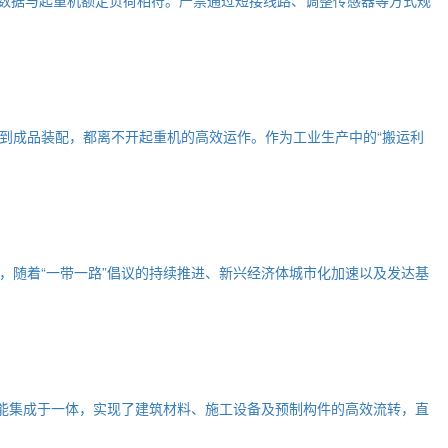
到成品装配，都离不开起重机的高效运作。作为工业生产中的“搬运利
，随着“一带一路”倡议的持续推进、新兴经济体城市化加速以及发达基
功能集成于一体，实现了建筑材料、施工设备及预制构件的高效流转，直