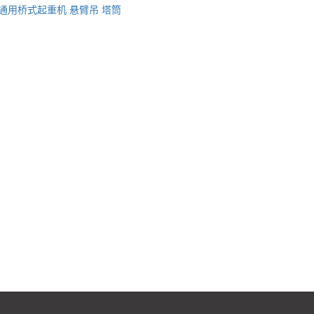
通用桥式起重机
悬臂吊
塔筒