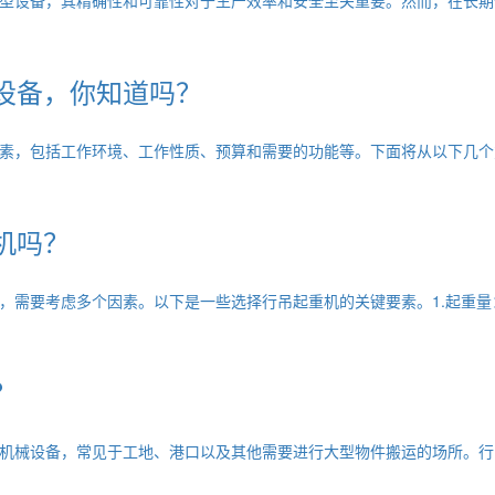
设备，你知道吗？
素，包括工作环境、工作性质、预算和需要的功能等。下面将从以下几个
机吗？
，需要考虑多个因素。以下是一些选择行吊起重机的关键要素。1.起重
？
机械设备，常见于工地、港口以及其他需要进行大型物件搬运的场所。行