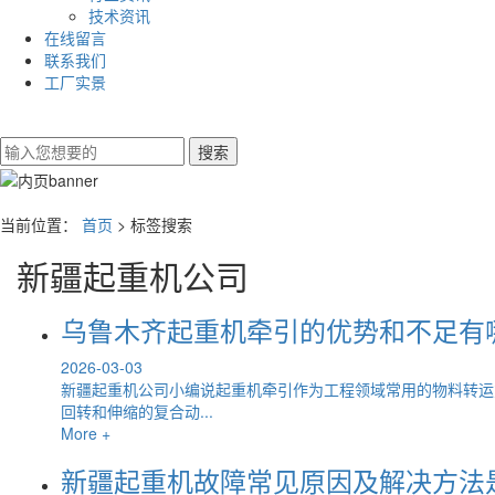
技术资讯
在线留言
联系我们
工厂实景
当前位置：
首页
> 标签搜索
新疆起重机公司
乌鲁木齐起重机牵引的优势和不足有
2026-03-03
新疆起重机公司小编说起重机牵引作为工程领域常用的物料转运
回转和伸缩的复合动...
More +
新疆起重机故障常见原因及解决方法