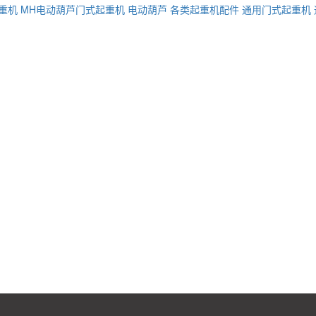
重机
MH电动葫芦门式起重机
电动葫芦
各类起重机配件
通用门式起重机