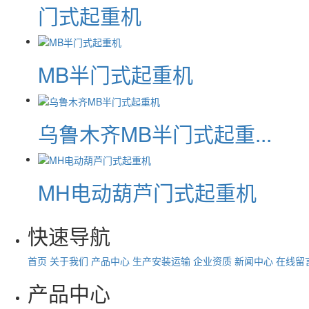
门式起重机
MB半门式起重机
乌鲁木齐MB半门式起重...
MH电动葫芦门式起重机
快速导航
首页
关于我们
产品中心
生产安装运输
企业资质
新闻中心
在线留
产品中心