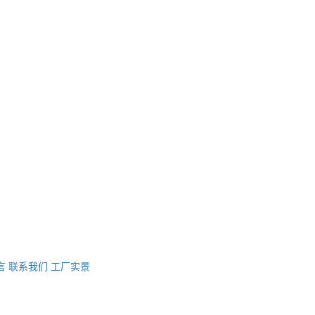
言
联系我们
工厂实景