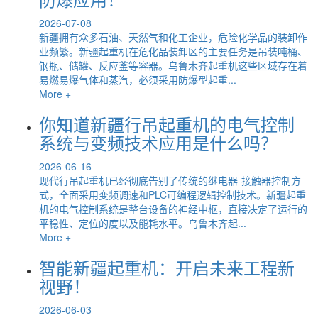
2026-07-08
新疆拥有众多石油、天然气和化工企业，危险化学品的装卸作
业频繁。新疆起重机在危化品装卸区的主要任务是吊装吨桶、
钢瓶、储罐、反应釜等容器。乌鲁木齐起重机这些区域存在着
易燃易爆气体和蒸汽，必须采用防爆型起重...
More +
你知道新疆行吊起重机的电气控制
系统与变频技术应用是什么吗？
2026-06-16
现代行吊起重机已经彻底告别了传统的继电器-接触器控制方
式，全面采用变频调速和PLC可编程逻辑控制技术。新疆起重
机的电气控制系统是整台设备的神经中枢，直接决定了运行的
平稳性、定位的度以及能耗水平。乌鲁木齐起...
More +
智能新疆起重机：开启未来工程新
视野！
2026-06-03