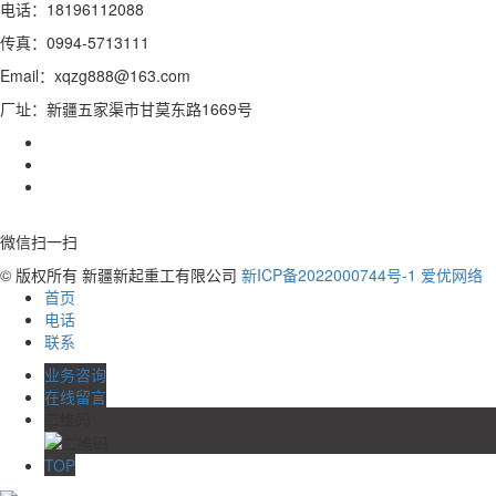
电话：18196112088
传真：0994-5713111
Email：xqzg888@163.com
厂址：新疆五家渠市甘莫东路1669号
微信扫一扫
© 版权所有 新疆新起重工有限公司
新ICP备2022000744号-1
爱优网络
首页
电话
联系
业务咨询
在线留言
二维码
TOP