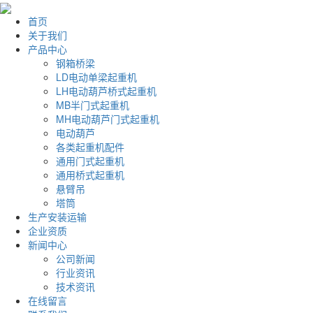
首页
关于我们
产品中心
钢箱桥梁
LD电动单梁起重机
LH电动葫芦桥式起重机
MB半门式起重机
MH电动葫芦门式起重机
电动葫芦
各类起重机配件
通用门式起重机
通用桥式起重机
悬臂吊
塔筒
生产安装运输
企业资质
新闻中心
公司新闻
行业资讯
技术资讯
在线留言