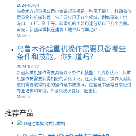
2024-03-04
乌鲁木齐起重机公司小编说起重机是一种用于提升、移动和放
置重物的机械装置。它广泛应用于各个领域，例如建筑工地、
港口、工厂、矿山等。起重机的主要用途包括以下几个方面。
首先，新疆起重机在建筑工地里起到举足轻...
More +
乌鲁木齐起重机操作需要具备哪些
条件和技能，你知道吗？
2024-02-27
新疆起重机操作需要具备以下条件和技能：1.资格认证：起重
机操作员需要获得相应的资格认证。在大多地区，操作大型起
重机需要取得特定的操作证书或执照。这些证书通常要求经过
专业培训和考试。2.健康状况良好：起重机...
More +
推荐产品