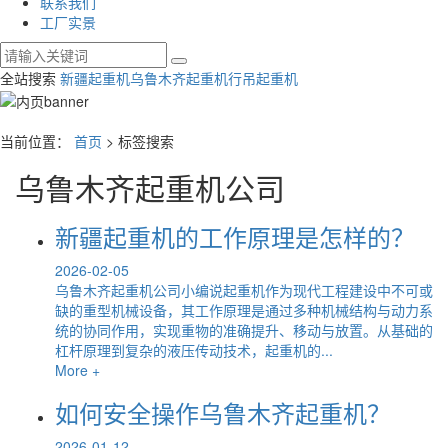
联系我们
工厂实景
全站搜索
新疆起重机
乌鲁木齐起重机
行吊起重机
当前位置：
首页
> 标签搜索
乌鲁木齐起重机公司
新疆起重机的工作原理是怎样的？
2026-02-05
乌鲁木齐起重机公司小编说起重机作为现代工程建设中不可或
缺的重型机械设备，其工作原理是通过多种机械结构与动力系
统的协同作用，实现重物的准确提升、移动与放置。从基础的
杠杆原理到复杂的液压传动技术，起重机的...
More +
如何安全操作乌鲁木齐起重机？
2026-01-12