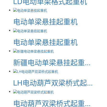
LD电动单梁格式起重机
电动单梁悬挂起重机
电动单梁悬挂起重机
新疆电动单梁悬挂起重...
LH电动葫芦双梁桥式起...
电动葫芦双梁桥式起重...