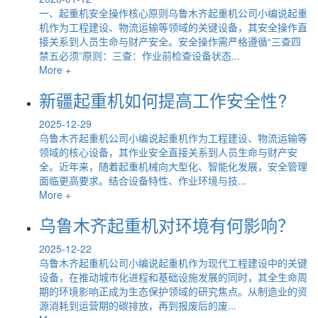
一、起重机安全操作核心原则乌鲁木齐起重机公司小编说起重
机作为工程建设、物流运输等领域的关键设备，其安全操作直
接关系到人员生命与财产安全。安全操作需严格遵循“三查四
禁五必须”原则：三查：作业前检查设备状态...
More +
新疆起重机如何提高工作安全性?
2025-12-29
乌鲁木齐起重机公司小编说起重机作为工程建设、物流运输等
领域的核心设备，其作业安全直接关系到人员生命与财产安
全。近年来，随着起重机械向大型化、智能化发展，安全管理
面临更高要求。结合设备特性、作业环境与技...
More +
乌鲁木齐起重机对环境有何影响？
2025-12-22
乌鲁木齐起重机公司小编说起重机作为现代工程建设中的关键
设备，在推动城市化进程和基础设施发展的同时，其全生命周
期的环境影响正成为生态保护领域的研究焦点。从制造业的资
源消耗到运营期的碳排放，再到报废后的废...