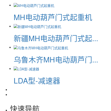
MH电动葫芦门式起重机
新疆MH电动葫芦门式起...
乌鲁木齐MH电动葫芦门...
LDA型-减速器
快速导航