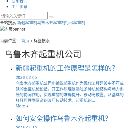
联系我们
工厂实景
全站搜索
新疆起重机
乌鲁木齐起重机
行吊起重机
当前位置：
首页
> 标签搜索
乌鲁木齐起重机公司
新疆起重机的工作原理是怎样的？
2026-02-05
乌鲁木齐起重机公司小编说起重机作为现代工程建设中不可或
缺的重型机械设备，其工作原理是通过多种机械结构与动力系
统的协同作用，实现重物的准确提升、移动与放置。从基础的
杠杆原理到复杂的液压传动技术，起重机的...
More +
如何安全操作乌鲁木齐起重机？
2026-01-12